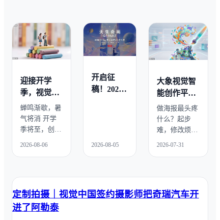
开启征
迎接开学
大象视觉智
稿！2026
季，视觉中
能创作平台
华为天生
国精选素材
veer｜一站
蝉鸣渐歇，暑
做海报最头疼
会画数字
抢先看！
式搞定商用
气将消 开学
什么？起步
创作大赛
海报创作
季将至，创作
难，修改烦。 
素材储备正当
从构思到完
2026-08-06
2026-08-05
2026-07-31
时 视觉中国
稿，磨人的往
精选开学主题
往不是创意本
优质视觉内容
身，而是“从
—— 摄影图
零开始”和“反
定制拍摄｜视觉中国签约摄影师把奇瑞汽车开
片、创意插
复修改”的来
画、音视频、
回拉扯。 视觉
进了阿勒泰
AIGC创作 多
中国旗下大象