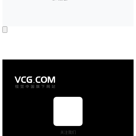
AIGC赋予开
就能快速生成
学季全新的想
契合想法的海
象空间。创意
报画面。 提示
撞色人物插
词：竖版节气
画、二次元画
海报，上帝俯
风教室、粉笔
视航拍视角，
上的创意微缩
画面斜向分割
模型…… 多
构图；上半区
元画面捕捉开
域茂密深绿色
学精彩。多样
针叶森林，下
画风兼顾童趣
半区域金黄色
与清新，适配
针叶树林，一
教育专栏、校
条棕褐色土路
园推文等多元
沿对角线隔开
场景。 veer智
两种林木，自
能生成海报 
然写实摄影质
视觉中国旗下
感，高清航拍
大象视觉智能
风光，柔和自
创作平台
然光，层次丰
关注我们
veer，搭载自
富。画面叠加