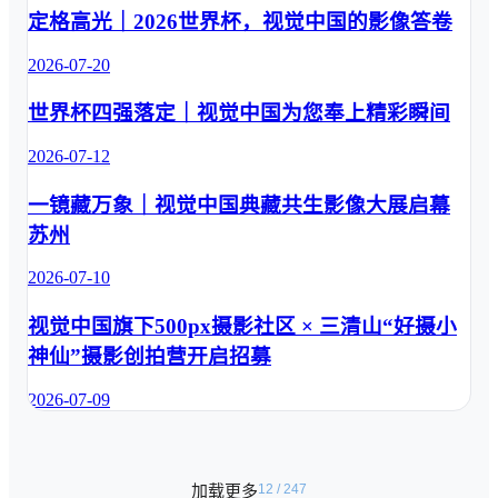
递奔赴新知的
一个创作界面
定格高光｜2026世界杯，视觉中国的影像答卷
青春氛围，轻
完成，告别反
松支撑开学主
复切换工具，
2026-07-20
题内容创作。 
让海报创作更
02 创意插画 
高效、更安
世界杯四强落定｜视觉中国为您奉上精彩瞬间
开学主题插画
心。 veer在海
各具特色，明
报创作中到底
2026-07-12
快色调勾勒新
能帮你省多少
一镜藏万象｜视觉中国典藏共生影像大展启幕
学期独有的蓬
事？几个真实
勃朝气。从返
场景带你看
苏州
校少年、课堂
看。 # 01 文
日常到趣味学
生海报：输入
2026-07-10
习元素，适配
文案，秒出底
视觉中国旗下500px摄影社区 × 三清山“好摄小
不同场景需
图 海报创作的
求。无论是新
第一步，往往
神仙”摄影创拍营开启招募
媒体头图、推
最难——画面
文插图还是宣
2026-07-09
从哪来？veer
传海报，都能
支持对话框自
打造亮眼视觉
然语言交互，
方案。 03 
像聊天一样描
加载更多
12
/
247
AIGC图片 
述你的需求，