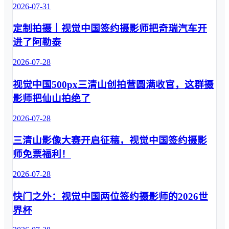
些影像在 视
2026-07-31
元素材适配多
觉中国cfp.cn 
类应用场景 
定制拍摄｜视觉中国签约摄影师把奇瑞汽车开
上线， 1600
开学季内容需
余张原片 ，
求，我们为你
进了阿勒泰
带我们看见
一站配齐 创
一个 被时光
2026-07-28
意图片 01摄
封存 、 被镜
影图片 摄影
视觉中国500px三清山创拍营圆满收官，这群摄
头留住的中
镜头捕捉开学
国 。 Part 1 
影师把仙山拍绝了
主题的鲜活瞬
｜ 一份跨越
间，画面质感
2026-07-28
70年的独家
细腻。内容涵
馆藏 近日， 
盖纪实人像、
三清山影像大赛开启征稿，视觉中国签约摄影
视觉中国携
文具静物、趣
手汤姆·哈金
师免票福利！
味创意场景，
斯作品代理
题材符合多元
2026-07-28
方——北京
开学叙事方
芳凝文化传
向。可作为推
快门之外：视觉中国两位签约摄影师的2026世
媒有限公司 
文主视觉、内
， 再次将这
界杯
文配图、专题
批摄于1956
宣传海报，传