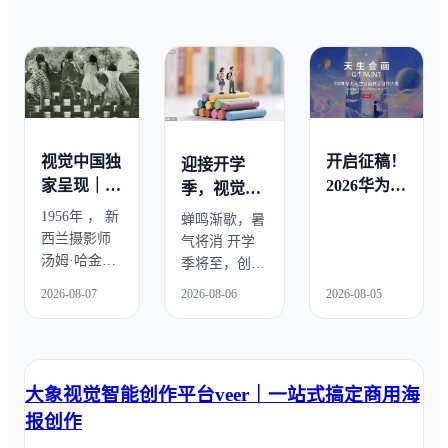
视觉中国独
开启征稿！
迎接开学
家呈现｜70
2026华为天
季，视觉中
年前，一位
生会画数字
国精选素材
1956年 ， 新
蝉鸣渐歇，暑
新西兰摄影
创作大赛
抢先看！
西兰摄影师
气将消 开学
师镜头里的
汤姆·哈金斯 
季将至，创作
中国
用镜头完成
素材储备正当
2026-08-07
2026-08-06
2026-08-05
了一次特别
时 视觉中国
的东方之旅
精选开学主题
—— 4个月、
优质视觉内容
9座城市、1
—— 摄影图
大象视觉智能创作平台veer｜一站式搞定商用海
万余英尺胶
片、创意插
片 。70年后
画、音视频、
报创作
的今天，这
AIGC创作 多