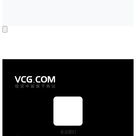
行与彼时特
AIGC赋予开
有的社交方
学季全新的想
式 。它们填
象空间。创意
补了北京、
撞色人物插
上海、广州
画、二次元画
等地1950年
风教室、粉笔
代中期的影
上的创意微缩
像空白，成
模型…… 多
为一份珍贵
元画面捕捉开
的时代档
学精彩。多样
案。 汤姆·哈
画风兼顾童趣
金斯（Tom 
与清新，适配
Hutchins） 
教育专栏、校
，1921年出
园推文等多元
生，1952年
场景。 veer智
至1956年任
能生成海报 
《奥克兰明
视觉中国旗下
星报》首席
大象视觉智能
摄影师。 
创作平台
关注我们
1956年 ，他
veer，搭载自