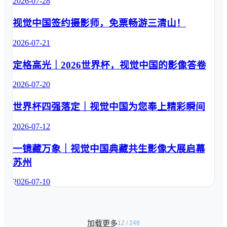
2026-07-28
年的纪实影
递奔赴新知的
像带入公众
青春氛围，轻
视觉中国签约摄影师，免票畅游三清山！
视野 。镜头
松支撑开学主
深入工厂与
题内容创作。 
2026-07-21
街巷，既记
02 创意插画 
录了鞍山钢
开学主题插画
定格高光｜2026世界杯，视觉中国的影像答卷
铁厂的劳动
各具特色，明
场景，也捕
快色调勾勒新
2026-07-20
捉了北京街
学期独有的蓬
头的市井日
勃朝气。从返
世界杯四强落定｜视觉中国为您奉上精彩瞬间
常，更定格
校少年、课堂
了武汉长江
日常到趣味学
2026-07-12
大桥建设中
习元素，适配
的关键瞬
一镜藏万象｜视觉中国典藏共生影像大展启幕
不同场景需
间。这些影
求。无论是新
苏州
像不仅 呈现
媒体头图、推
了当时的工
2026-07-10
文插图还是宣
业建设热
传海报，都能
潮，也忠实
打造亮眼视觉
记录了普通
方案。 03 
加载更多
12
/
248
人的衣食住
AIGC图片 